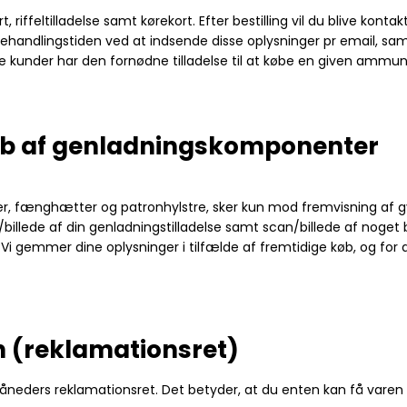
iffeltilladelse samt kørekort. Efter bestilling vil du blive kontak
ehandlingstiden ved at indsende disse oplysninger pr email, samt
re kunder har den fornødne tilladelse til at købe en given ammuni
køb af genladningskomponenter
r, fænghætter og patronhylstre, sker kun mod fremvisning af gyldi
n/billede af din genladningstilladelse samt scan/billede af noge
. Vi gemmer dine oplysninger i tilfælde af fremtidige køb, og fo
n (reklamationsret)
åneders reklamationsret. Det betyder, at du enten kan få varen r