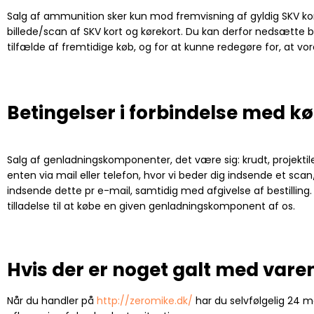
Salg af ammunition sker kun mod fremvisning af gyldig SKV kort, r
billede/scan af SKV kort og kørekort. Du kan derfor nedsætte b
tilfælde af fremtidige køb, og for at kunne redegøre for, at vo
Betingelser i forbindelse med 
Salg af genladningskomponenter, det være sig: krudt, projektile
enten via mail eller telefon, hvor vi beder dig indsende et sca
indsende dette pr e-mail, samtidig med afgivelse af bestilling
tilladelse til at købe en given genladningskomponent af os.
Hvis der er noget galt med vare
Når du handler på
http://zeromike.dk/
har du selvfølgelig 24 m