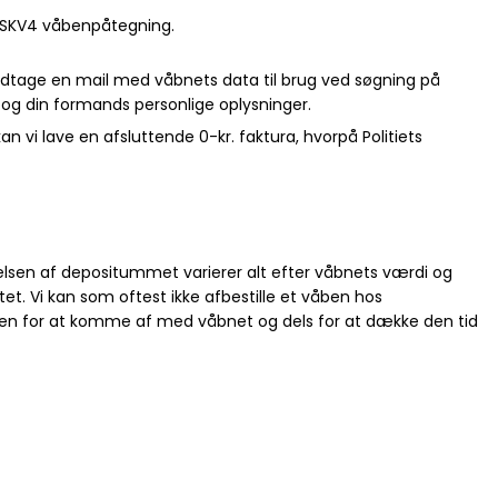
g SKV4 våbenpåtegning.
modtage en mail med våbnets data til brug ved søgning på
 og din formands personlige oplysninger.
 vi lave en afsluttende 0-kr. faktura, hvorpå Politiets
ørrelsen af depositummet varierer alt efter våbnets værdi og
. Vi kan som oftest ikke afbestille et våben hos
sen for at komme af med våbnet og dels for at dække den tid