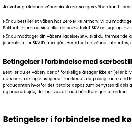
Jævnfør gældende våbencirkulære, sælges våben kun til person
Når du bestiller et våben hos Zero Mike Armory, vil du modtag
Politoets hjemmerside eller en pre-udfyldt SKV ansøgning, hvi
Når du modtager din våbentilladelse/SKV, skal du fremsende kopi
journalnr. eller SKV ID fremgår. Herefter kan våbnet afhentes, e
Betingelser i forbindelse med særbestil
Bestiller du et våben, der af forskellige årsager ikke er (eller
dets omsætningshastighed i markedet, dog aldrig mere end 50%
producenten hvorfor det betalte depositum benyttes til dels
og papirarbejde, der har været med håndteringen af ordren.
Betingelser i forbindelse med k