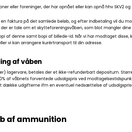
er eller foreninger, der har opnået eller kan opnå hhv SKV2 o
e en faktura på det samlede beløb, og efter indbetaling vil du 
s der er tale om et skytteforeningsvåben, som blot mangler dine
 af denne samt bopi af billede-id. Når vi har modtaget disse, kan
ller vi kan arrangere kurértransport til din adresse.
ling af våben
 bliver) lagervare, betales der et ikke-refunderbart depositum. St
 af våbnets forventede udsalgspris ved modtagelsestidspunktet
 at dække udgifterne ifm en eventuel nedsættelse af udsalgspri
øb af ammunition