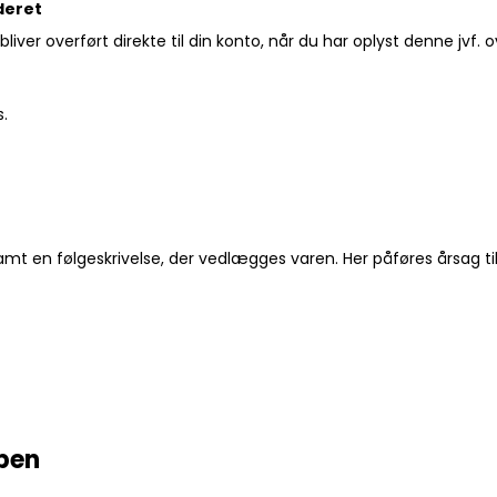
deret
 bliver overført direkte til din konto, når du har oplyst denne jvf.
s.
amt en følgeskrivelse, der vedlægges varen. Her påføres årsag ti
åben