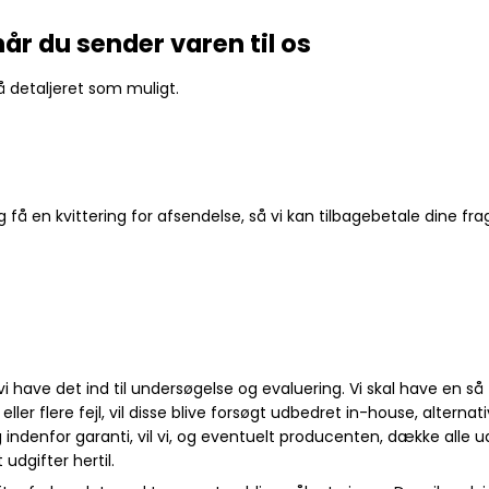
år du sender varen til os
å detaljeret som muligt.
og få en kvittering for afsendelse, så vi kan tilbagebetale dine f
 have det ind til undersøgelse og evaluering. Vi skal have en så t
er flere fejl, vil disse blive forsøgt udbedret in-house, alterna
 indenfor garanti, vil vi, og eventuelt producenten, dække alle 
udgifter hertil.