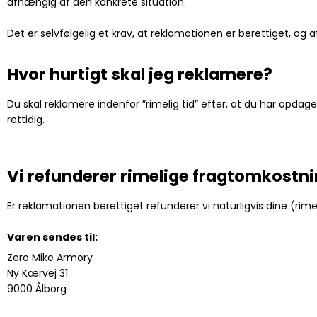
afhængig af den konkrete situation.
Det er selvfølgelig et krav, at reklamationen er berettiget, o
Hvor hurtigt skal jeg reklamere?
Du skal reklamere indenfor ”rimelig tid” efter, at du har opda
rettidig.
Vi refunderer rimelige fragtomkostn
Er reklamationen berettiget refunderer vi naturligvis dine (rim
Varen sendes til:
Zero Mike Armory
Ny Kærvej 31
9000 Ålborg