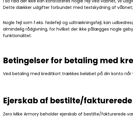
I så fald der ikke kan konstateres nogle fejl ved våbnet, vil ud
Dette dækker udgifter forbundet med testskydning af våbnet; t
Nogle fejl som f.eks. fødefejl og udtrækningsfejl, kan udbedres
almindelig rådgivning, for hvilket der ikke pålægges nogle geby
funktionalitet.
Betingelser for betaling med kre
Ved betaling med kreditkort trækkes beløbet på din konto når
Ejerskab af bestilte/fakturerede
Zero Mike Armory beholder ejerskab af bestilte/fakturerede varer