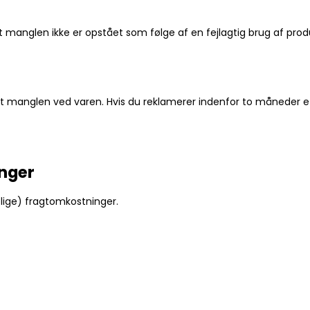
g at manglen ikke er opstået som følge af en fejlagtig brug af p
get manglen ved varen. Hvis du reklamerer indenfor to måneder e
inger
elige) fragtomkostninger.