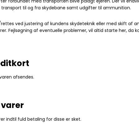
gifter forbundet med transporten blive pålagt ejeren. Der vil end
ransport til og fra skydebane samt udgifter til ammunition.
/rettes ved justering af kundens skydeteknik eller med skift af 
rer. Fejlsøgning af eventuelle problemer, vil altid starte her, da
ditkort
 varen afsendes.
 varer
 indtil fuld betaling for disse er sket.