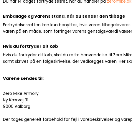
Du har 14 dages fortrydelsesret, når du handler på
zeromike.dk
Emballage og varens stand, når du sender den tilbage
Fortrydelsesretten kan kun benyttes, hvis varen tilbagelevere
varen på en måde, som forringer varens gensalgsværdi væsent
Hvis du fortryder dit køb
Hvis du fortryder dit køb, skal du rette henvendelse til Zero Mik
samt skrives på en følgeskrivelse, der vedlægges varen. Her ska
Varene sendes til:
Zero Mike Armory
Ny Kærvej 31
9000 Aalborg
Der tages generelt forbehold for fejl i varebeskrivelser og varep