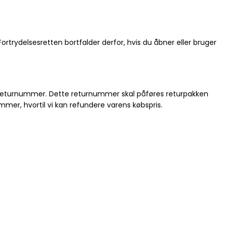
trydelsesretten bortfalder derfor, hvis du åbner eller bruger
 returnummer. Dette returnummer skal påføres returpakken
mmer, hvortil vi kan refundere varens købspris.