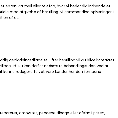
tet enten via mail eller telefon, hvor vi beder dig indsende et
idig med afgivelse af bestilling. Vi gemmer dine oplysninger i
tion af os.
g genladningstilladelse. Efter bestilling vil du blive kontaktet
t billede-id. Du kan derfor nedsætte behandlingstiden ved at
r at kunne redegøre for, at vore kunder har den fornødne
epareret, ombyttet, pengene tilbage eller afslag i prisen,