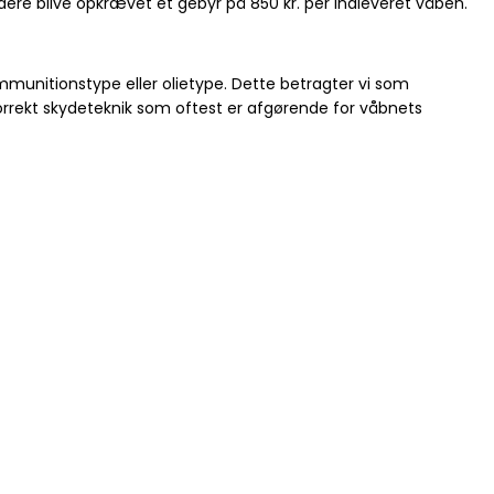
videre blive opkrævet et gebyr på 850 kr. per indleveret våben.
ammunitionstype eller olietype. Dette betragter vi som
 korrekt skydeteknik som oftest er afgørende for våbnets