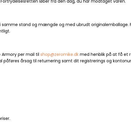
Fortrydelsesretten løber fra den dag, du har modtaget varen.
s i samme stand og mængde og med ubrudt originalemballage. For
ligt.
e Armory per mail til
shop@zeromike.dk
med henblik på at få et
l påføres årsag til returnering samt dit registrerings og kontonu
riser.