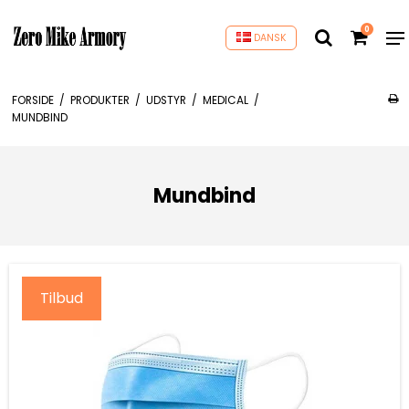
0
DANSK
FORSIDE
/
PRODUKTER
/
UDSTYR
/
MEDICAL
/
MUNDBIND
Mundbind
Tilbud