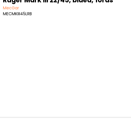
MecGar
MECMKIII45LRB