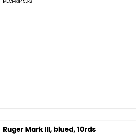
MECMKII45LRB
Ruger Mark III, blued, 10rds