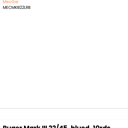
MecGar
MECMKIII22LRB
Ruger Mark III 22/45, blued, 10rds