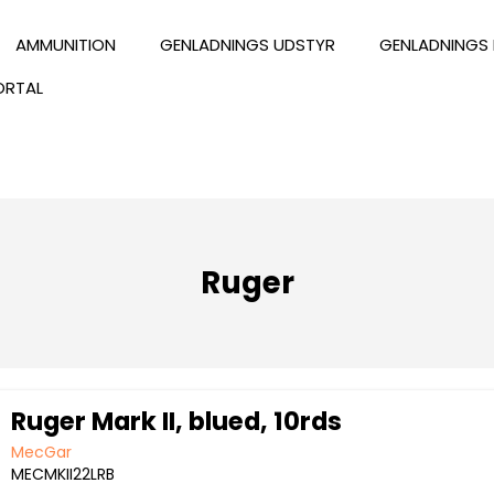
AMMUNITION
GENLADNINGS UDSTYR
GENLADNINGS 
ORTAL
Ruger
Ruger Mark II, blued, 10rds
MecGar
MECMKII22LRB