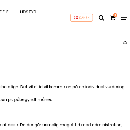
DELE
UDSTYR
0
DANSK
bo o.lign. Det vil altid vil komme an på en individuel vurdering.
våben pr. påbegyndt måned.
 af disse. Da der går urimelig meget tid med administration,