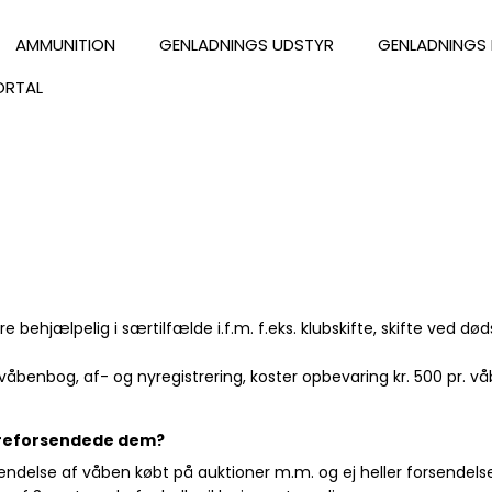
AMMUNITION
GENLADNINGS UDSTYR
GENLADNINGS 
ORTAL
behjælpelig i særtilfælde i.f.m. f.eks. klubskifte, skifte ved døds
 våbenbog, af- og nyregistrering, koster opbevaring kr. 500 pr. 
dereforsendede dem?
endelse af våben købt på auktioner m.m. og ej heller forsendelse