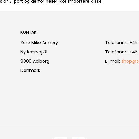
af 3. part og derfor heller ikke importere disse.
KONTAKT
Zero Mike Armory
Telefonnr.
:
+45 
Ny Kærvej 31
Telefonnr.
:
+45 
9000 Aalborg
E-mail
:
shop@z
Danmark