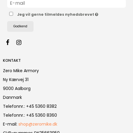
Jeg vil gerne tilmeldes nyhedsbrevet
Godkend
KONTAKT
Zero Mike Armory
Ny Kærvej 31
9000 Aalborg
Danmark
Telefonnr.
:
+45 5360 8382
Telefonnr.
:
+45 5360 8360
E-mail
:
shop@zeromike.dk
CVR-nummer
:
DK25663950