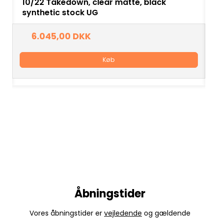
10/22 Takedown, clear matte, black
A
synthetic stock UG
6.045,00 DKK
Køb
Åbningstider
Vores åbningstider er
vejledende
og gældende