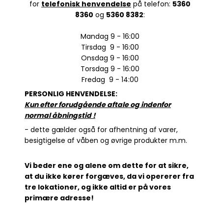
for
telefonisk henvendelse
på telefon:
5360
8360
og
5360 8382
:
Mandag 9 - 16:00
Tirsdag 9 - 16:00
Onsdag 9 - 16:00
Torsdag 9 - 16:00
Fredag 9 - 14:00
PERSONLIG HENVENDELSE:
Kun efter forudgående aftale og indenfor
normal åbningstid
!
- dette gælder også for afhentning af varer,
besigtigelse af våben og øvrige produkter m.m.
Vi beder ene og alene om dette for at sikre,
at du ikke kører forgæves, da vi opererer fra
tre lokationer, og ikke altid er på vores
primære adresse!