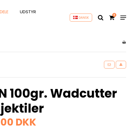
DELE
UDSTYR
0
DANSK
 100gr. Wadcutter
jektiler
,00 DKK