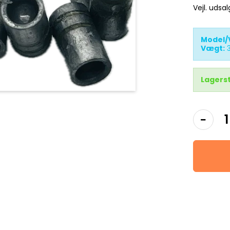
Vejl. udsa
Model/
Vægt:
Lagers