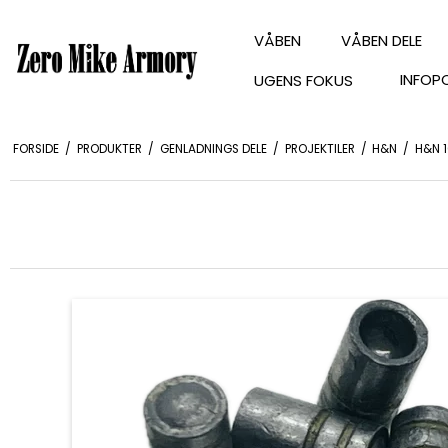
VÅBEN
VÅBEN DELE
INFOP
UGENS FOKUS
FORSIDE
/
PRODUKTER
/
GENLADNINGS DELE
/
PROJEKTILER
/
H&N
/
H&N 