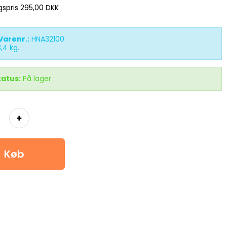
lgspris 295,00 DKK
Varenr.:
HNA32100
3,4
kg.
tatus:
På lager
Køb