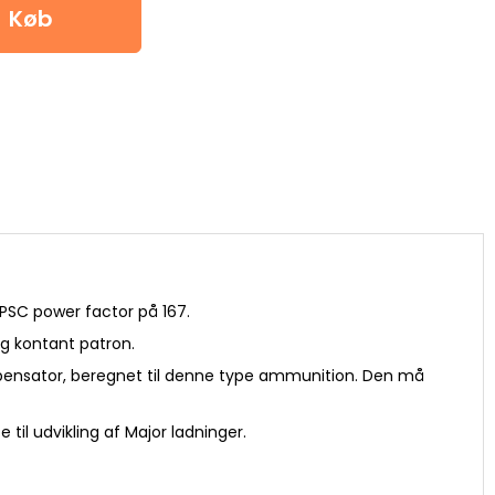
Køb
IPSC power factor på 167.
og kontant patron.
nsator, beregnet til denne type ammunition. Den må
e til udvikling af Major ladninger.