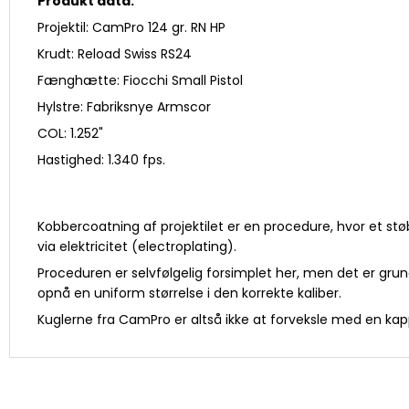
Produkt data:
Projektil: CamPro 124 gr. RN HP
Krudt: Reload Swiss RS24
Fænghætte: Fiocchi Small Pistol
Hylstre: Fabriksnye Armscor
COL: 1.252"
Hastighed: 1.340 fps.
Kobbercoatning af projektilet er en procedure, hvor et stø
via elektricitet (electroplating).
Proceduren er selvfølgelig forsimplet her, men det er gr
opnå en uniform størrelse i den korrekte kaliber.
Kuglerne fra CamPro er altså ikke at forveksle med en kap