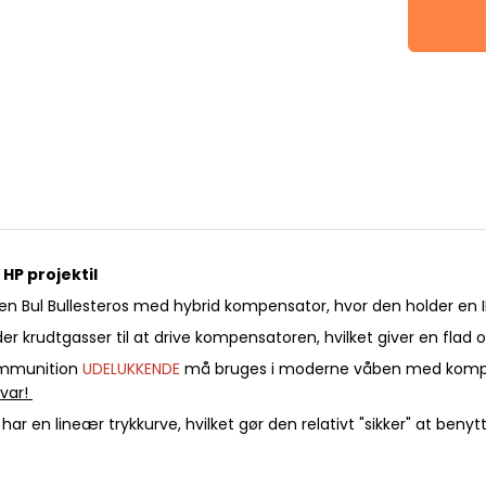
HP projektil
i en Bul Bullesteros med hybrid kompensator, hvor den holder en 
 krudtgasser til at drive kompensatoren, hvilket giver en flad 
ammunition
UDELUKKENDE
må bruges i moderne våben med kompe
svar!
har en lineær trykkurve, hvilket gør den relativt "sikker" at benytt