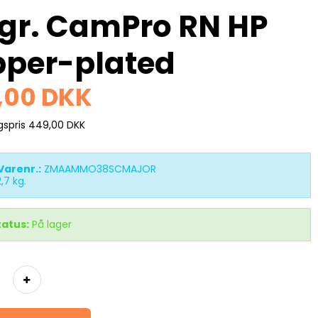
gr. CamPro RN HP
pper-plated
,00 DKK
lgspris 449,00 DKK
Varenr.:
ZMAAMMO38SCMAJOR
2,7
kg.
tatus:
På lager