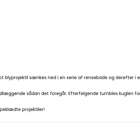
bt blyprojektil sænkes ned i en serie af rensebade og derefter i
undlæggende sådan det foregår. Efterfølgende tumbles kuglen for
peklædte projektiler!