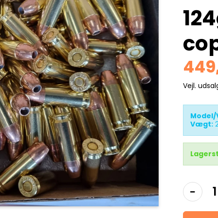
124
co
449
Vejl. udsa
Model/
Vægt:
Lagers