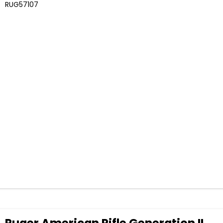
RUG57107
Ruger American Rifle Generation II