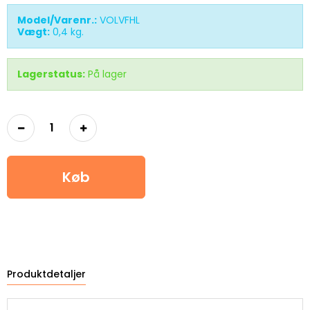
Model/Varenr.:
VOLVFHL
Vægt:
0,4
kg.
Lagerstatus:
På lager
Køb
Produktdetaljer