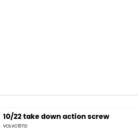
10/22 take down action screw
VOLVC10TD