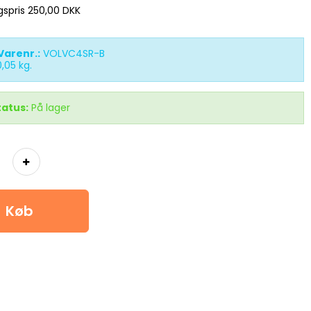
lgspris 250,00 DKK
Varenr.:
VOLVC4SR-B
0,05
kg.
tatus:
På lager
Køb