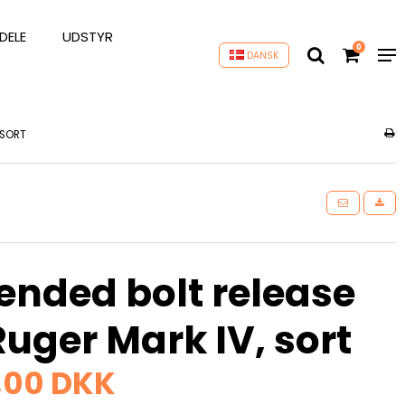
DELE
UDSTYR
0
DANSK
 SORT
ended bolt release
 Ruger Mark IV, sort
,00 DKK