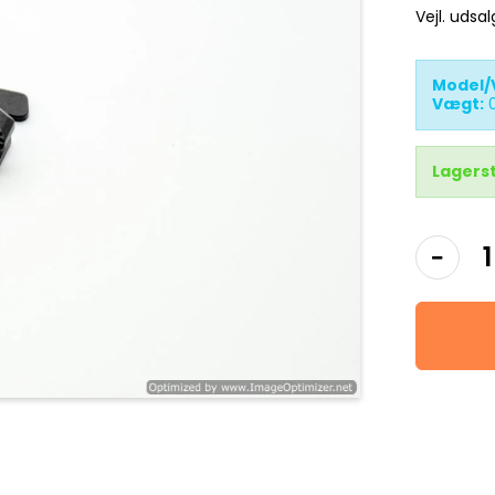
Vejl. udsa
Model/
Vægt:
Lagers