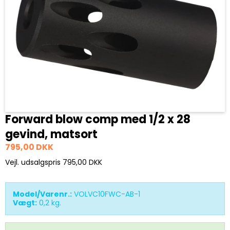
Forward blow comp med 1/2 x 28
gevind, matsort
795,00 DKK
Vejl. udsalgspris 795,00 DKK
Model/Varenr.:
VOLVC10FWC-AB-1
Vægt:
0,2
kg.